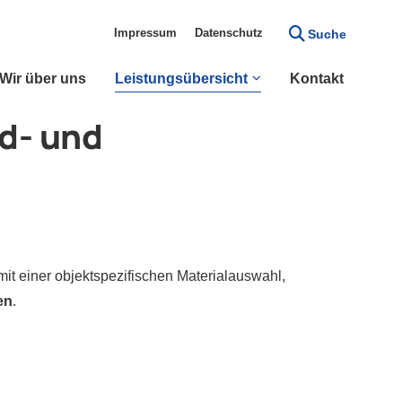
Impressum
Datenschutz
Suche
Navigation überspringen
Navigation wiederholen
rspringen
Naviga
Wir über uns
Leistungsübersicht
Kontakt
d- und
Navigation überspringen
Industrieanstrich
Wasserschutzanstrich
Fassadenanstrich
it einer objektspezifischen Materialauswahl,
en
.
Tapezierarbeiten
Navigation wiederholen